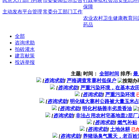
民意大厅
部门列表
市委要闻
公示公告
行政审批
社会治安
生态环
保障
主动发布
平台管理
常委分工
部门工作
农业农村
卫生健康
教育问
药品
全部
咨询求助
拍砖灌水
建言献策
投诉举报
主题
|
时间：
全部时间
排序:
最
[
咨询求助
]
严格调查常寨村低保户
[
咨询求助
]
严重污染环境，在基本农
[
咨询求助
]
严重污染环境
[
咨询求助
]
明化镇大寨村公路被大量玉米
[
咨询求助
]
明化村杨善丰劣质香油
[
咨询求助
]
非法占用农村宅基地盖2层厂
[
咨询求助
]
燃气补贴
[
咨询求助
]
土地休耕
已
[
咨询求助
]
养猪场臭气熏天，老百姓