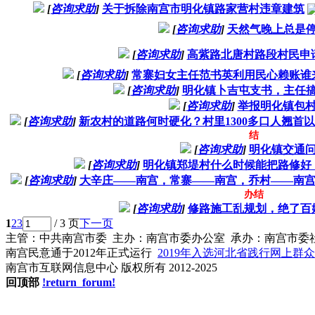
[
咨询求助
]
关于拆除南宫市明化镇路家营村违章建筑
[
咨询求助
]
天然气晚上总是
[
咨询求助
]
高紫路北唐村路段村民申
[
咨询求助
]
常寨妇女主任范书英利用民心赖账谁
[
咨询求助
]
明化镇卜吉屯支书，主任
[
咨询求助
]
举报明化镇包
[
咨询求助
]
新农村的道路何时硬化？村里1300多口人翘首
结
[
咨询求助
]
明化镇交通
[
咨询求助
]
明化镇郑堤村什么时候能把路修好
[
咨询求助
]
大辛庄——南宫，常寨——南宫，乔村——南
办结
[
咨询求助
]
修路施工乱规划，绝了百
1
2
3
/ 3 页
下一页
主管：中共南宫市委 主办：南宫市委办公室 承办：南宫市委
南宫民意通于2012年正式运行
2019年入选河北省践行网上群
南宫市互联网信息中心 版权所有 2012-2025
回顶部
!return_forum!