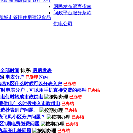
境
反腐倡廉
物价管理
医疗
网民发布留言指南
问政平台服务条款
题
城市管理
住房建设
食品
供电公司
：
全部时间
排序:
最后发表
助
]
电表分户
New
已受理
南宫B区什么时候可以分表入户
已办结
何时电表分户，可以用手机直接交费的那种
已办结
用电何时转成市政供电
已办结
著供电什么时候接入市政供电
已办结
改造抄表到户问题。
已办结
表飞凤小区分户问题？
已办结
区1期电费缴费问题
已办结
汽车充电桩问题
已办结