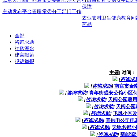
民意大厅
部门列表
市委要闻
公示公告
行政审批
社会治安
生态环
保障
主动发布
平台管理
常委分工
部门工作
农业农村
卫生健康
教育问
药品
全部
咨询求助
拍砖灌水
建言献策
投诉举报
主题
|
时间
[
咨询求
[
咨询求助
]
南宫市金
[
咨询求助
]
青年街盛安公馆小区
[
咨询求助
]
天阔公园著
[
咨询求助
]
天阔公园
[
咨询求助
]
飞凤小区
[
咨询求助
]
问供电公司电
[
咨询求助
]
天地名都小
[
咨询求助
]
新能源