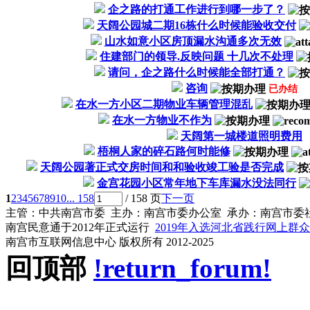
企之路的打通工作进行到哪一步了？
天阔公园城二期16栋什么时候能验收交付
山水如意小区房顶漏水沟通多次无效
住建部门的领导.反映问题 十几次不处理
请问，企之路什么时候能全部打通？
咨询
已办结
在水一方小区二期物业车辆管理混乱
在水一方物业不作为
天阔第一城楼道照明费用
梧桐人家的碎石路何时能修
天阔公园著正式交房时间和和验收竣工验是否完成
金宫花园小区常年地下车库漏水没法同行
1
2
3
4
5
6
7
8
9
10
... 158
/ 158 页
下一页
主管：中共南宫市委 主办：南宫市委办公室 承办：南宫市委
南宫民意通于2012年正式运行
2019年入选河北省践行网上群
南宫市互联网信息中心 版权所有 2012-2025
回顶部
!return_forum!