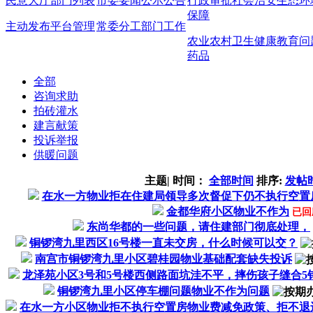
民意大厅
部门列表
市委要闻
公示公告
行政审批
社会治安
生态环
保障
主动发布
平台管理
常委分工
部门工作
农业农村
卫生健康
教育问
药品
全部
咨询求助
拍砖灌水
建言献策
投诉举报
供暖问题
主题
|
时间：
全部时间
排序:
发帖
在水一方物业拒在住建局领导多次督促下仍不执行空置
金都华府小区物业不作为
已回
东尚华都的一些问题，请住建部门彻底处理，
铜锣湾九里西区16号楼一直未交房，什么时候可以交？
南宫市铜锣湾九里小区碧桂园物业基础配套缺失投诉
龙泽苑小区3号和5号楼西侧路面坑洼不平，摔伤孩子缝合5
铜锣湾九里小区停车棚问题物业不作为问题
在水一方小区物业拒不执行空置房物业费减免政策、拒不退