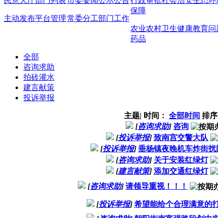
民意大厅
部门列表
市委要闻
公示公告
行政审批
社会治安
生态环
保障
主动发布
平台管理
常委分工
部门工作
农业农村
卫生健康
教育问
药品
全部
咨询求助
拍砖灌水
建言献策
投诉举报
主题
|
时间：
全部时间
排序
[
咨询求助
]
咨询
[
投诉举报
]
致南宫交警大队
[
投诉举报
]
垂杨镇夜晚机车炸街扰
[
咨询求助
]
关于安装红绿灯
[
建言献策
]
添加交通红绿灯
[
咨询求助
]
请领导重视！！！
[
投诉举报
]
希望能给个合理满意的