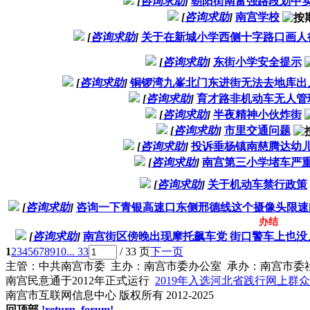
[
咨询求助
]
朝阳街南富强路段划中
[
咨询求助
]
南宫学校
[
咨询求助
]
关于在新城小学西侧十字路口画人
[
咨询求助
]
东街小学安全提示
[
咨询求助
]
铜锣湾九峯北门东进街无法去地库出
[
咨询求助
]
育才路非机动车无人管
[
咨询求助
]
半夜精神小伙炸街
[
咨询求助
]
市里交通问题
[
咨询求助
]
投诉垂杨镇南慈腾达幼
[
咨询求助
]
南宫第三小学堵车严
[
咨询求助
]
关于机动车禁行政策
[
咨询求助
]
咨询一下青银高速口东侧邢德线这个摄像头限速
办结
[
咨询求助
]
南宫街区傍晚出现摩托飙车党 街口警车上也没
1
2
3
4
5
6
7
8
9
10
... 33
/ 33 页
下一页
主管：中共南宫市委 主办：南宫市委办公室 承办：南宫市委
南宫民意通于2012年正式运行
2019年入选河北省践行网上群
南宫市互联网信息中心 版权所有 2012-2025
回顶部
!return_forum!