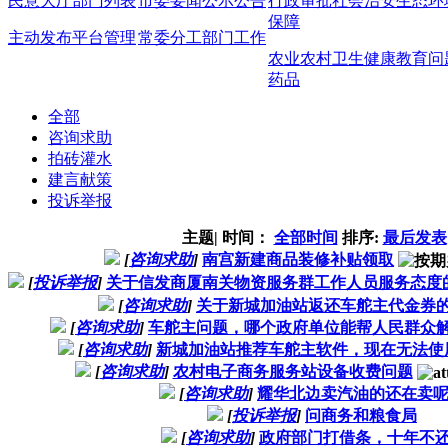
民意大厅
部门列表
市委要闻
公示公告
行政审批
社会治安
生态环
保障
主动发布
平台管理
常委分工
部门工作
农业农村
卫生健康
教育问
药品
全部
咨询求助
拍砖灌水
建言献策
投诉举报
主题
|
时间：
全部时间
排序:
最后发表
[
咨询求助
]
南宫新建商品装修补贴领取
[
投诉举报
]
关于信发商厦南关物资服务群工作人员服务态度
[
咨询求助
]
关于新城加油站返还车舵主代金券
[
咨询求助
]
车舵主问题，哪个政府单位能帮人民群众
[
咨询求助
]
新城加油站推荐车舵主软件，现在无法使
[
咨询求助
]
农村电子商务服务站设备收费问题
[
咨询求助
]
耀华北边卖汽油的还在卖
[
投诉举报
]
问商务和粮食局
[
咨询求助
]
政府部门打借条，十年不