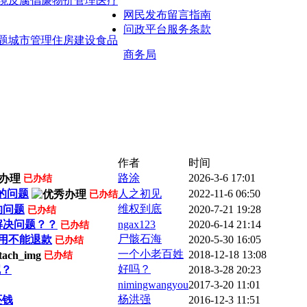
境
反腐倡廉
物价管理
医疗
网民发布留言指南
问政平台服务条款
题
城市管理
住房建设
食品
商务局
作者
时间
路涂
2026-3-6 17:01
已办结
的问题
人之初见
2022-11-6 06:50
已办结
维权到底
的问题
2020-7-21 19:28
已办结
解决问题？？
ngax123
2020-6-14 21:14
已办结
尸骸石海
用不能退款
2020-5-30 16:05
已办结
一个小老百姓
2018-12-18 13:08
已办结
好吗？
呢？
2018-3-28 20:23
nimingwangyou
2017-3-20 11:01
杨洪强
还钱
2016-12-3 11:51