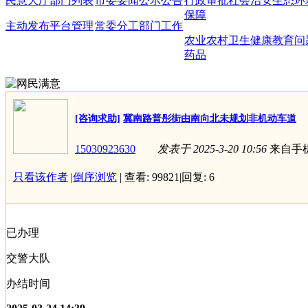
民意大厅
部门列表
市委要闻
公示公告
行政审批
社会治安
生态环
保障
主动发布
平台管理
常委分工
部门工作
农业农村
卫生健康
教育问
药品
[咨询求助]
冀南路普彤街由南向北未规划非机动车道
15030923630
发表于 2025-3-20 10:56
来自手
只看该作者
|
倒序浏览
|
查看:
99821
|
回复:
6
已办理
交警大队
办结时间