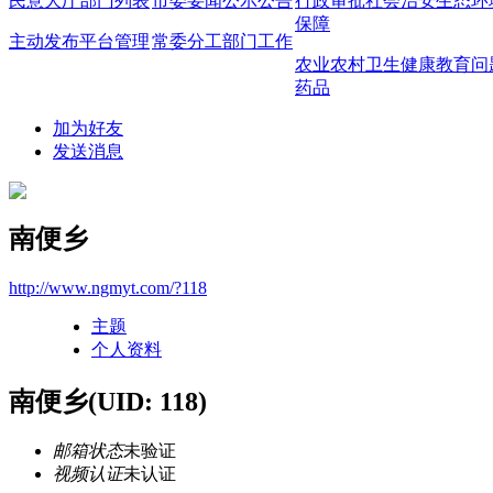
民意大厅
部门列表
市委要闻
公示公告
行政审批
社会治安
生态环
保障
主动发布
平台管理
常委分工
部门工作
农业农村
卫生健康
教育问
药品
加为好友
发送消息
南便乡
http://www.ngmyt.com/?118
主题
个人资料
南便乡
(UID: 118)
邮箱状态
未验证
视频认证
未认证