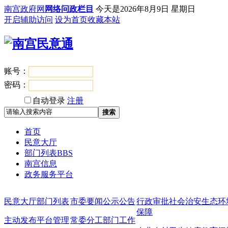
南宫政府网
网络问政栏目
今天是
2026年8月9日 星期日
开启辅助访问
设为首页
收藏本站
账号：
登录
密码：
自动登录
注册
搜索
首页
民意大厅
部门列表
BBS
南宫信息
政务服务平台
民意大厅
部门列表
市委要闻
公示公告
行政审批
社会治安
生态环
保障
主动发布
平台管理
常委分工
部门工作