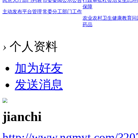
民意大厅
部门列表
市委要闻
公示公告
行政审批
社会治安
生态环
保障
主动发布
平台管理
常委分工
部门工作
农业农村
卫生健康
教育问
药品
›
个人资料
加为好友
发送消息
jianchi
http://www.ngmyt.com/?20