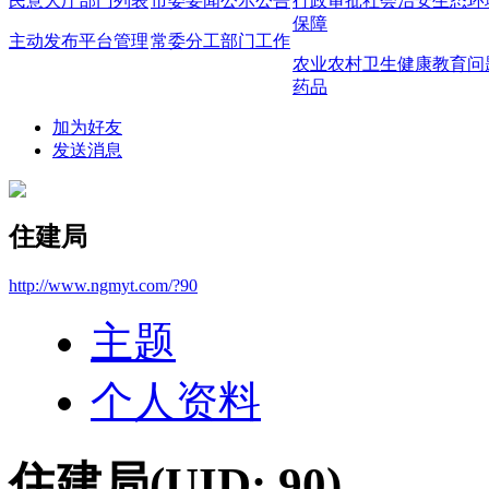
民意大厅
部门列表
市委要闻
公示公告
行政审批
社会治安
生态环
保障
主动发布
平台管理
常委分工
部门工作
农业农村
卫生健康
教育问
药品
加为好友
发送消息
住建局
http://www.ngmyt.com/?90
主题
个人资料
住建局
(UID: 90)