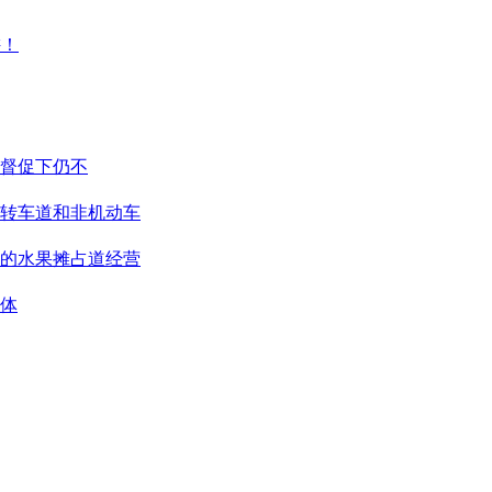
督促下仍不
转车道和非机动车
的水果摊占道经营
体