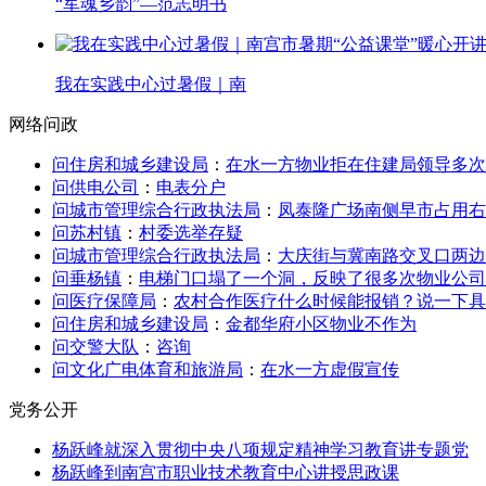
“军魂乡韵”—范志明书
我在实践中心过暑假｜南
网络问政
问住房和城乡建设局
：
在水一方物业拒在住建局领导多次
问供电公司
：
电表分户
问城市管理综合行政执法局
：
凤泰隆广场南侧早市占用右
问苏村镇
：
村委选举存疑
问城市管理综合行政执法局
：
大庆街与冀南路交叉口两边
问垂杨镇
：
电梯门口塌了一个洞，反映了很多次物业公司
问医疗保障局
：
农村合作医疗什么时候能报销？说一下具
问住房和城乡建设局
：
金都华府小区物业不作为
问交警大队
：
咨询
问文化广电体育和旅游局
：
在水一方虚假宣传
党务公开
杨跃峰就深入贯彻中央八项规定精神学习教育讲专题党
杨跃峰到南宫市职业技术教育中心讲授思政课