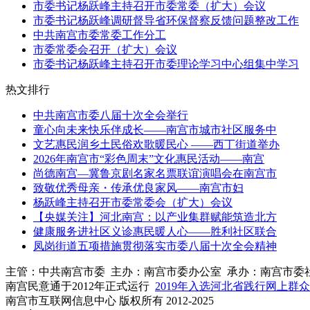
市委书记杨跃峰主持召开市委常委（扩大）会议
市委书记杨跃峰调研督导省环保督察反馈问题整改工作
中共南宫市委常委工作分工
市委常委会召开（扩大）会议
市委书记杨跃峰主持召开市委理论学习中心组集中学习
热文排行
中共南宫市委八届十次全会举行
童心向未来快乐伴成长——南宫市城市社区服务中
文艺惠民润乡土民俗欢歌暖民心 ——西丁街道举办
2026年南宫市“彩色周末”文化惠民活动——南宫
尚德南宫—冀鲁京剧名家名票联谊演唱会在南宫市
致敬优秀母亲・传承优良家风——南宫市妇
杨跃峰主持召开市委常委会（扩大）会议
【央媒关注】河北南宫：以产业集群赋能筑造北方
健康服务进社区义诊惠民暖人心——胜利社区联合
凤岗街道五项措施贯彻落实市委八届十次全会精神
主管：中共南宫市委 主办：南宫市委办公室 承办：南宫市委
南宫民意通于2012年正式运行
2019年入选河北省践行网上群
南宫市互联网信息中心 版权所有 2012-2025