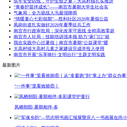
筑牢安全防线，守护生命之夏－大高村镇扎实推进
“青春护苗伴成长”——南宫市暑期大学生社会实
气象局：全力迎战入汛最强降雨
“情暖童心七彩假期”—胜利社区2026年暑假公益
凤岗街道扎实做好2026年夏季征兵工作
南宫市行政审批局：深化改革守底线 全程高效零超
南宫市人社局：技能培训强本领 助力“家门口”就
我在实践中心过暑假｜南宫市暑期“公益课堂”暖
大高村镇大高村儿童之家建设完成并投入使用
南宫市开展“乐享骑行·文明出行”主题文明实践
最新图片
“一件事”里看效能⑥丨
凤栖朝阳·暑期相伴-多