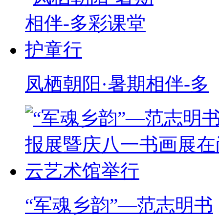
凤栖朝阳·暑期相伴-多
“军魂乡韵”—范志明书