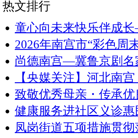
热文排行
童心向未来快乐伴成长
2026年南宫市“彩色
尚德南宫—冀鲁京剧名
【央媒关注】河北南宫
致敬优秀母亲・传承优
健康服务进社区义诊惠
凤岗街道五项措施贯彻