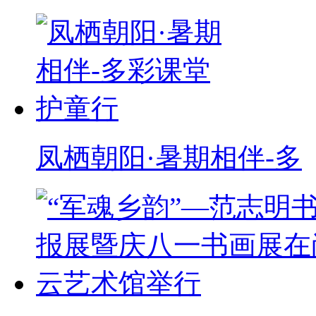
凤栖朝阳·暑期相伴-多