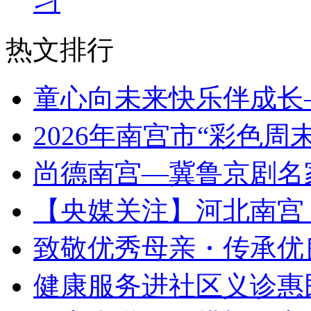
习
热文排行
童心向未来快乐伴成长
2026年南宫市“彩色
尚德南宫—冀鲁京剧名
【央媒关注】河北南宫
致敬优秀母亲・传承优
健康服务进社区义诊惠