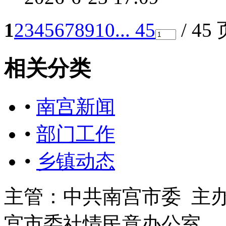
1
2
3
4
5
6
7
8
9
10
... 45
/ 45
相关分类
•
南宫新闻
•
部门工作
•
乡镇动态
主管：中共南宫市委 主
宫市委社情民意办公室